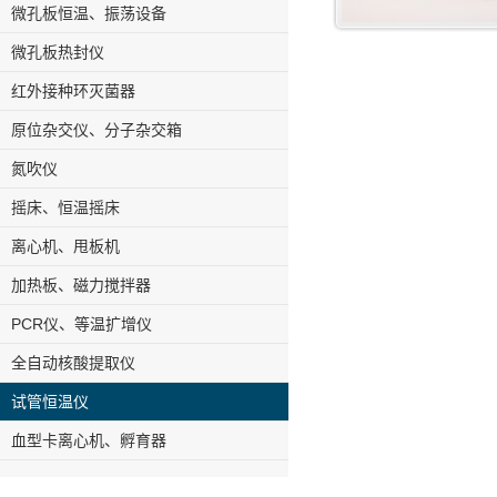
微孔板恒温、振荡设备
微孔板热封仪
红外接种环灭菌器
原位杂交仪、分子杂交箱
氮吹仪
摇床、恒温摇床
离心机、甩板机
加热板、磁力搅拌器
PCR仪、等温扩增仪
全自动核酸提取仪
试管恒温仪
血型卡离心机、孵育器