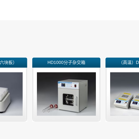
六块板）
HD1000分子杂交箱
（高温）D