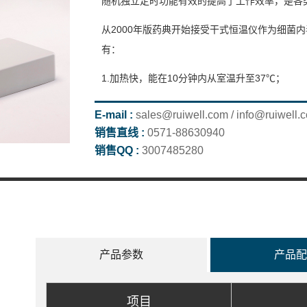
随机独立定时功能有效的提高了工作效率，是各
2000年版药典开始接受干式恒温仪作为细菌
从
有：
1.加热快，能在10
37℃；
分钟内从室温升至
2.加热均匀，避免由于加热环境引起的支间差异
E-mail :
sales@ruiwell.com / info@ruiwell.
销售直线 :
0571-88630940
3.温控，37±0.5℃，提高实验室水平；
销售QQ :
3007485280
4.精简实验操作，反应管免封口，提高实验效率
产品特点：
1.简单易用的人机操作界面，实时显示全部运行
2.温度控制精度高。
产品参数
产品配
3.实现最大99小时59分钟或者最小1分钟精确定
项目