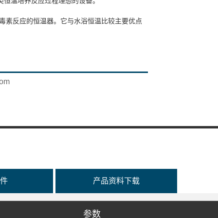
类恒温培养反应过程理想的设备。
内毒素反应的恒温器。它与水浴恒温比较主要优点
；
com
。
信息和设置信息，方便用户观察设备运行状态。
件
产品资料下载
时功能。
参数