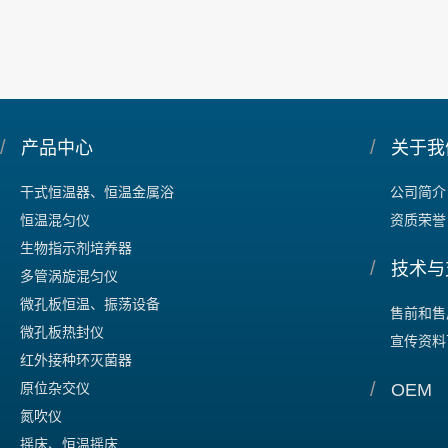
/
/
产品中心
关于我
干式恒温器、恒温金属浴
公司简介
恒温混匀仪
资质荣誉
生物指示剂培养器
/
技术与
多管涡旋混匀仪
微孔板恒温、振荡设备
售前和售
微孔板热封仪
宣传资料
红外接种环灭菌器
/
原位杂交仪
OEM
氮吹仪
摇床、恒温摇床