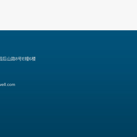
后山路8号E幢6楼
well.com