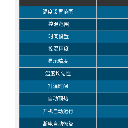
4.最多可同时对7组样品进行独立倒计时。
温度设置范围
5.支持自动预热功能。
控温范围
6.支持断电自动恢复功能。
时间设置
7.支持开机自动运行功能。
控温精度
8.温度校准功能。
显示精度
9.内置软件和硬件双重超温保护装置，使用更可
温度均匀性
升温时间
自动预热
开机自动运行
断电自动恢复